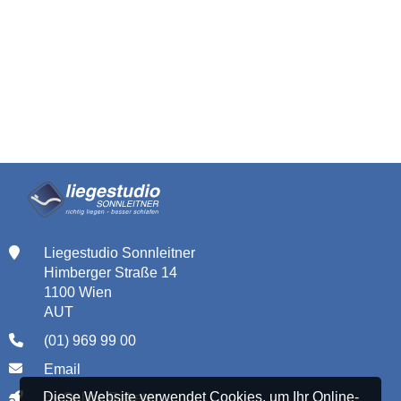
Liegestudio Sonnleitner
Himberger Straße 14
1100 Wien
AUT
(01) 969 99 00
Email
Diese Website verwendet Cookies, um Ihr Online-
by Online Raketen