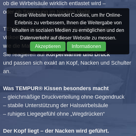
ob die Wirbelsäule wirklich entlastet wird –
oder ob Spannung im Nacken bleibt.
Diese Website verwendet Cookies, um Ihr Online-
Erlebnis zu verbessern, Ihnen die Weitergabe von
TEMPUR® Kissen bestehen aus demselben
Inhalten in sozialen Medien zu ermöglichen und den
viskoelastischen Material
Datenverkehr auf dieser Website zu messen.
wie die Matratzen.
Akzeptieren
Informationen
Sie reagieren auf
Körperwärme und Druck
und passen sich exakt an Kopf, Nacken und Schulter
an.
Was TEMPUR® Kissen besonders macht
– gleichmäßige Druckverteilung ohne Gegendruck
– stabile Unterstützung der Halswirbelsäule
– ruhiges Liegegefühl ohne „Wegdrücken“
Der Kopf liegt – der Nacken wird geführt.